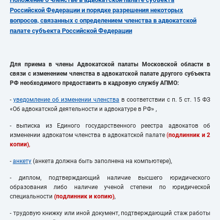
Российской Федерации и порядке разрешения некоторых
вопросов, связанных с определением членства в адвокатской
палате субъекта Российской Федерации
Для приема в члены Адвокатской палаты Московской области в
связи с изменением членства в адвокатской палате другого субъекта
РФ необходимого предоставить в кадровую службу АПМО:
-
уведомление об изменении членства
в соответствии с п. 5 ст. 15 ФЗ
«Об адвокатской деятельности и адвокатуре в РФ» ,
- выписка из Единого государственного реестра адвокатов об
изменении адвокатом членства в адвокатской палате
(
подлинник и 2
копии)
,
-
анкету
(анкета должна быть заполнена на компьютере),
- диплом, подтверждающий наличие высшего юридического
образования либо наличие ученой степени по юридической
специальности
(подлинник и копию)
,
- трудовую книжку или иной документ, подтверждающий стаж работы