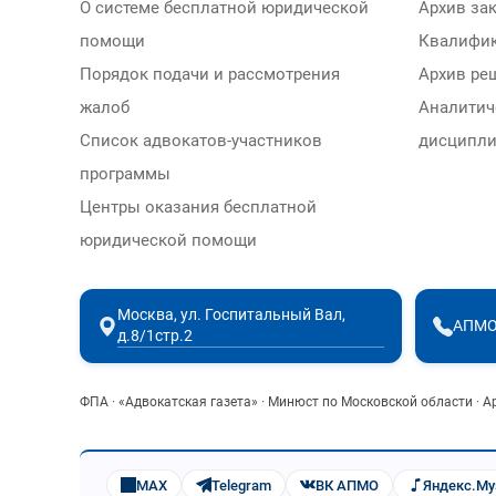
О системе бесплатной юридической
Архив за
помощи
Квалифи
Порядок подачи и рассмотрения
Архив ре
жалоб
Аналитич
Список адвокатов-участников
дисципли
программы
Центры оказания бесплатной
юридической помощи
Москва, ул. Госпитальный Вал,
АПМО
д.8/1стр.2
ФПА
·
«Адвокатская газета»
·
Минюст по Московской области
·
А
MAX
Telegram
ВК АПМО
Яндекс.М