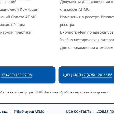
ключений
Документы для включения в 
кационной Комиссии
стажеров АПМО
шений Совета АПМО
Изменения в реестре. Исклю
еские обзоры
реестра.
нарной практики
Библиография по адвокатуре
Учебно-методическая литера
Для ознакомления стажёра
+7 (499) 130-97-98
+7 (495) 120-22-65
:
ЕЦ-СЮП:
рбитражный центр при РСПП
·
Политика обработки персональных данных
Все контакты
Схема п
узыка
Веб-музей АПМО