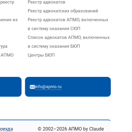
реестр
Реестр адвокатов
Реестр адвокатских образований
чение из
Реестр адвокатов АПМО, включенных
в систему оказания СЮП
Список адвокатов АПМО, включенных
тура
в систему оказания БЮП
м АПМО
Центры БЮП
info@apmo.ru
роезда
© 2002–2026 АПМО by Claude