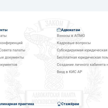
енты
Адвокатам
латы
Взносы в АПМО
конференций
Кадровые вопросы
Совета палаты
Субсидируемая юридическая
ые документы
Бесплатная юридическая по
окументов
Создание личного кабинета н
Вход в КИС АР
линарная практика
Стажёрам