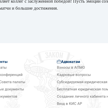
яет коллег с заслуженной победой! Пусть эмоции сох
 матчи и большие достижения.
енты
Адвокатам
латы
Взносы в АПМО
конференций
Кадровые вопросы
Совета палаты
Субсидируемая юридическая
ые документы
Бесплатная юридическая по
окументов
Создание личного кабинета н
Вход в КИС АР