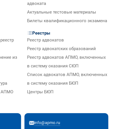
адвоката
Актуальные тестовые материалы
Билеты квалификационного экзамена
Реестры
реестр
Реестр адвокатов
Реестр адвокатских образований
чение из
Реестр адвокатов АПМО, включенных
в систему оказания СЮП
Список адвокатов АПМО, включенных
тура
в систему оказания БЮП
м АПМО
Центры БЮП
info@apmo.ru