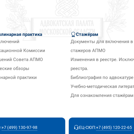
линарная практика
Стажёрам
ключений
Документы для включения в 
кационной Комиссии
стажеров АПМО
шений Совета АПМО
Изменения в реестре. Исклю
еские обзоры
реестра.
нарной практики
Библиография по адвокатуре
Учебно-методическая литера
Для ознакомления стажёра
+7 (499) 130-97-98
+7 (495) 120-22-65
:
ЕЦ-СЮП: