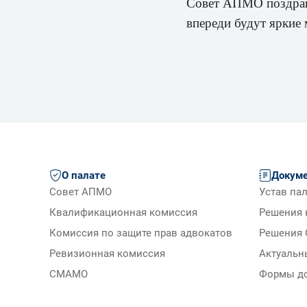
Совет АПМО поздравл
впереди будут яркие
О палате
Докум
Совет АПМО
Устав па
Квалификационная комиссия
Решения 
Комиссия по защите прав адвокатов
Решения 
Ревизионная комиссия
Актуальн
СМАМО
Формы д