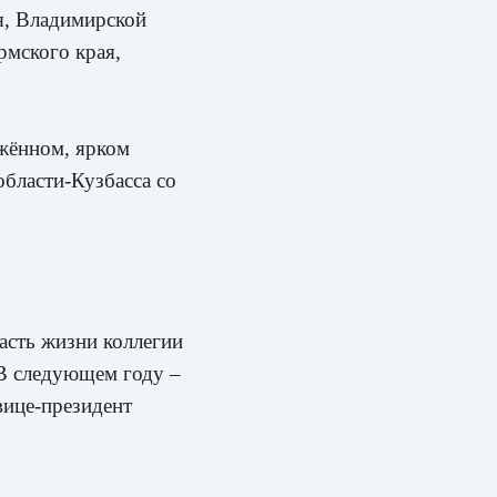
ая, Владимирской
рмского края,
жённом, ярком
бласти-Кузбасса со
асть жизни коллегии
 В следующем году –
вице-президент