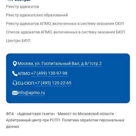
Реестр адвокатов
Реестр адвокатских образований
Реестр адвокатов АПМО, включенных в систему оказания СЮП
Список адвокатов АПМО, включенных в систему оказания БЮП
Центры БЮП
Москва, ул. Госпитальный Вал, д.8/1стр.2
+7 (499) 130-97-98
АПМО:
+7 (495) 120-22-65
ЕЦ-СЮП:
info@apmo.ru
ФПА
·
«Адвокатская газета»
·
Минюст по Московской области
·
Арбитражный центр при РСПП
·
Политика обработки персональных
данных