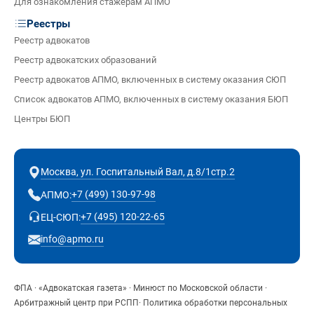
Для ознакомления стажёрам АПМО
Реестры
Реестр адвокатов
Реестр адвокатских образований
Реестр адвокатов АПМО, включенных в систему оказания СЮП
Список адвокатов АПМО, включенных в систему оказания БЮП
Центры БЮП
Москва, ул. Госпитальный Вал, д.8/1стр.2
+7 (499) 130-97-98
АПМО:
+7 (495) 120-22-65
ЕЦ-СЮП:
info@apmo.ru
ФПА
·
«Адвокатская газета»
·
Минюст по Московской области
·
Арбитражный центр при РСПП
·
Политика обработки персональных