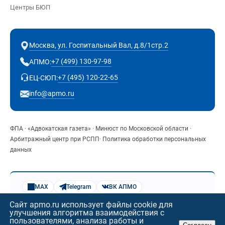
Центры БЮП
Москва, ул. Госпитальный Вал, д.8/1стр.2
+7 (499) 130-97-98
АПМО:
+7 (495) 120-22-65
ЕЦ-СЮП:
info@apmo.ru
ФПА
·
«Адвокатская газета»
·
Минюст по Московской области
·
Арбитражный центр при РСПП
·
Политика обработки персональных
данных
MAX
Telegram
ВК АПМО
Яндекс.Музыка
Веб-музей АПМО
Сайт apmo.ru использует файлы cookie для
Все контакты
Схема проезда
улучшения алгоритма взаимодействия с
© 2002–2026 АПМО by Claude
пользователями, анализа работы и