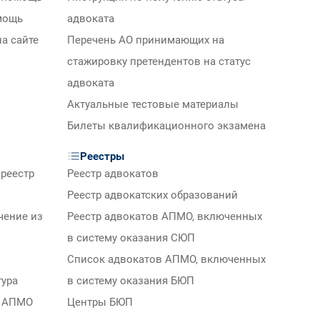
мощь
адвоката
а сайте
Перечень АО принимающих на
стажировку претендентов на статус
адвоката
Актуальные тестовые материалы
Билеты квалификационного экзамена
Реестры
реестр
Реестр адвокатов
Реестр адвокатских образований
чение из
Реестр адвокатов АПМО, включенных
в систему оказания СЮП
Список адвокатов АПМО, включенных
тура
в систему оказания БЮП
м АПМО
Центры БЮП