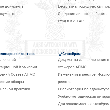
ые документы
Бесплатная юридическая по
окументов
Создание личного кабинета н
Вход в КИС АР
линарная практика
Стажёрам
ключений
Документы для включения в 
кационной Комиссии
стажеров АПМО
шений Совета АПМО
Изменения в реестре. Исклю
еские обзоры
реестра.
нарной практики
Библиография по адвокатуре
Учебно-методическая литера
Для ознакомления стажёра