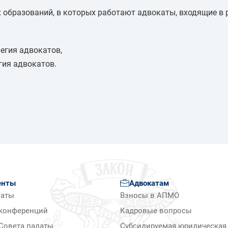
 образований, в которых работают адвокаты, входящие в 
егия адвокатов,
гия адвокатов.
енты
Адвокатам
латы
Взносы в АПМО
конференций
Кадровые вопросы
Совета палаты
Субсидируемая юридическая