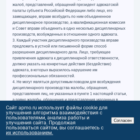
жалоб, представлений, обращений президент адвокатской
палаты субъекта Российской Федерации либо лицо, его
замещающее, вправе возбудить по ним объединенное
дисциплинарное производство, а квалификационная комиссия
и Совет вправе объединить в одно несколько дисциплинарных
производств, возбужденных в отношении одного адвоката.
3. Каждый участник дисциплинарного производства вправе
предложить в устной или письменной форме способ
разрешения дисциплинарного дела. Лицо, требующее
привлечения адвоката к дисциплинарной ответственности,
должно указать на конкретные действия (бездействие)
адвоката, в которых выразилось нарушение им
профессиональных обязанностей.
4. Не могут являться допустимым поводом для возбуждения
дисциплинарного производства жалобы, обращения,
представления лиц, не указанных в пункте 1 настоящей статьи,
а равно жалобы, обращения и представления указанных в
настоящей статье лиц, основанные на действиях (бездействии)
Сайт apmo.ru использует файлы cookie для
адвоката (в том числе руководителя адвокатского образования,
улучшения алгоритма взаимодействия с
пользователями, анализа работы и
подразделения), не связанных с исполнением им
Согласен
улучшения сайта. Продолжая
профессиональных обязанностей.
пользоваться сайтом, вы соглашаетесь с
5. Не могут являться допустимым поводом для возбуждения
их использованием.
дисциплинарного производства жалобы и обращения других