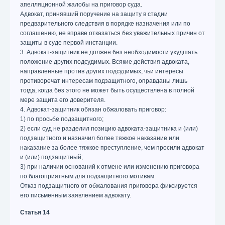
апелляционной жалобы на приговор суда.
Адвокат, принявший поручение на защиту в стадии
предварительного следствия в порядке назначения или по
соглашению, не вправе отказаться без уважительных причин от
защиты в суде первой инстанции.
3. Адвокат-защитник не должен без необходимости ухудшать
положение других подсудимых. Всякие действия адвоката,
направленные против других подсудимых, чьи интересы
противоречат интересам подзащитного, оправданы лишь
тогда, когда без этого не может быть осуществлена в полной
мере защита его доверителя.
4. Адвокат-защитник обязан обжаловать приговор:
1) по просьбе подзащитного;
2) если суд не разделил позицию адвоката-защитника и (или)
подзащитного и назначил более тяжкое наказание или
наказание за более тяжкое преступление, чем просили адвокат
и (или) подзащитный;
3) при наличии оснований к отмене или изменению приговора
по благоприятным для подзащитного мотивам.
Отказ подзащитного от обжалования приговора фиксируется
его письменным заявлением адвокату.
Статья 14