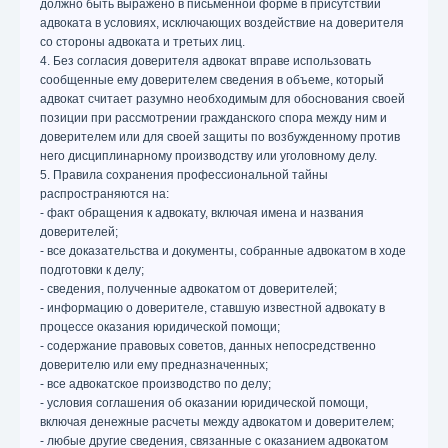
должно быть выражено в письменной форме в присутствии
адвоката в условиях, исключающих воздействие на доверителя
со стороны адвоката и третьих лиц.
4. Без согласия доверителя адвокат вправе использовать
сообщенные ему доверителем сведения в объеме, который
адвокат считает разумно необходимым для обоснования своей
позиции при рассмотрении гражданского спора между ним и
доверителем или для своей защиты по возбужденному против
него дисциплинарному производству или уголовному делу.
5. Правила сохранения профессиональной тайны
распространяются на:
- факт обращения к адвокату, включая имена и названия
доверителей;
- все доказательства и документы, собранные адвокатом в ходе
подготовки к делу;
- сведения, полученные адвокатом от доверителей;
- информацию о доверителе, ставшую известной адвокату в
процессе оказания юридической помощи;
- содержание правовых советов, данных непосредственно
доверителю или ему предназначенных;
- все адвокатское производство по делу;
- условия соглашения об оказании юридической помощи,
включая денежные расчеты между адвокатом и доверителем;
- любые другие сведения, связанные с оказанием адвокатом