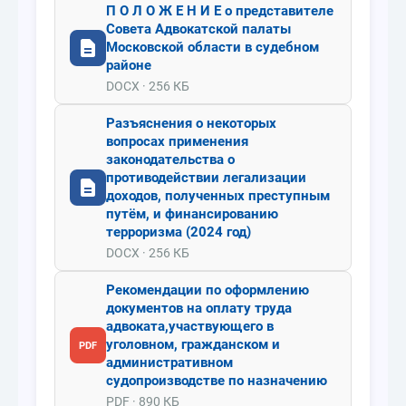
П О Л О Ж Е Н И Е о представителе
Совета Адвокатской палаты
Московской области в судебном
районе
DOCX · 256 КБ
Разъяснения о некоторых
вопросах применения
законодательства о
противодействии легализации
доходов, полученных преступным
путём, и финансированию
терроризма (2024 год)
DOCX · 256 КБ
Рекомендации по оформлению
документов на оплату труда
адвоката,участвующего в
уголовном, гражданском и
PDF
административном
судопроизводстве по назначению
PDF · 890 КБ