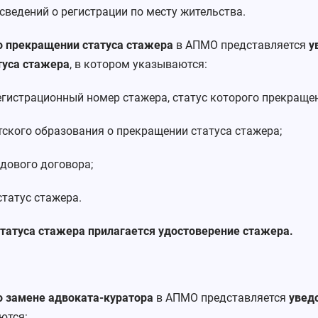
сведений о регистрации по месту жительства.
о прекращении статуса стажера
в АПМО представляется
у
туса стажера
, в котором указываются:
истрационный номер стажера, статус которого прекращен
ого образования о прекращении статуса стажера;
ового договора;
татус стажера.
татуса стажера прилагается удостоверение стажера.
о замене адвоката-куратора
в АПМО представляется
увед
ются: