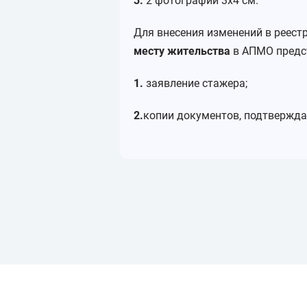
3.
2 фотографии 3х4 см.
Для внесения изменений в реест
месту жительства
в АПМО предс
1.
заявление стажера;
2.
копии документов, подтвержд