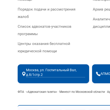
Порядок подачи и рассмотрения
Архив ре
жалоб
Аналитич
Список адвокатов-участников
дисципли
программы
Центры оказания бесплатной
юридической помощи
Москва, ул. Госпитальный Вал,
АПМО
д.8/1стр.2
ФПА
·
«Адвокатская газета»
·
Минюст по Московской области
·
А