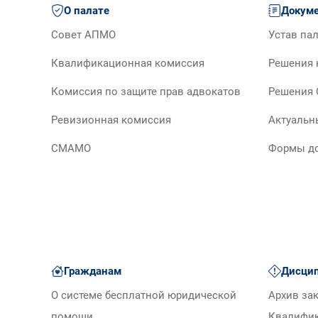
О палате
Докум
Совет АПМО
Устав па
Квалификационная комиссия
Решения 
Комиссия по защите прав адвокатов
Решения 
Ревизионная комиссия
Актуальн
СМАМО
Формы д
Гражданам
Дисцип
О системе бесплатной юридической
Архив за
помощи
Квалифи