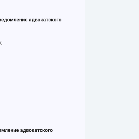
ведомление адвокатского
;
омление адвокатского