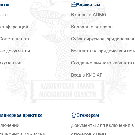
енты
Адвокатам
латы
Взносы в АПМО
конференций
Кадровые вопросы
Совета палаты
Субсидируемая юридическая
ые документы
Бесплатная юридическая по
окументов
Создание личного кабинета н
Вход в КИС АР
линарная практика
Стажёрам
ключений
Документы для включения в 
кационной Комиссии
стажеров АПМО