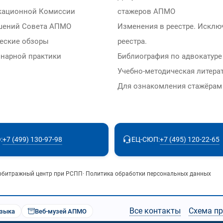
кационной Комиссии
стажеров АПМО
шений Совета АПМО
Изменения в реестре. Исклю
еские обзоры
реестра.
нарной практики
Библиография по адвокатуре
Учебно-методическая литера
Для ознакомления стажёра
+7 (499) 130-97-98
+7 (495) 120-22-65
:
ЕЦ-СЮП:
рбитражный центр при РСПП
·
Политика обработки персональных данных
Все контакты
Схема п
узыка
Веб-музей АПМО