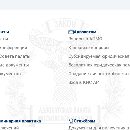
енты
Адвокатам
латы
Взносы в АПМО
конференций
Кадровые вопросы
Совета палаты
Субсидируемая юридическая
ые документы
Бесплатная юридическая по
окументов
Создание личного кабинета н
Вход в КИС АР
линарная практика
Стажёрам
ключений
Документы для включения в 