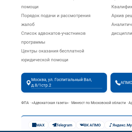
помощи
Квалифи
Порядок подачи и рассмотрения
Архив ре
жалоб
Аналитич
Список адвокатов-участников
дисципли
программы
Центры оказания бесплатной
юридической помощи
Москва, ул. Госпитальный Вал,
АПМО
д.8/1стр.2
ФПА
·
«Адвокатская газета»
·
Минюст по Московской области
·
А
MAX
Telegram
ВК АПМО
Яндекс.М