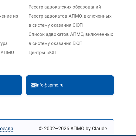
Реестр адвокатских образований
чение из
Реестр адвокатов АПМО, включенных
в систему оказания СЮП
Список адвокатов АПМО, включенных
тура
в систему оказания БЮП
м АПМО
Центры БЮП
info@apmo.ru
роезда
© 2002–2026 АПМО by Claude