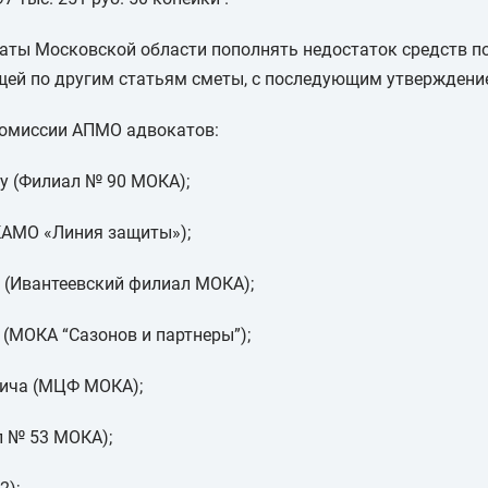
аты Московской области пополнять недостаток средств п
щей по другим статьям сметы, с последующим утверждени
 комиссии АПМО адвокатов:
у (Филиал № 90 МОКА);
КАМО «Линия защиты»);
 (Ивантеевский филиал МОКА);
(МОКА “Сазонов и партнеры”);
ича (МЦФ МОКА);
л № 53 МОКА);