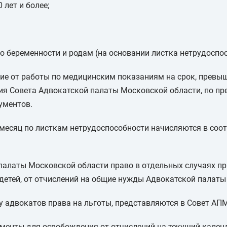
 лет и более;
о беременности и родам (на основании листка нетрудоспос
е от работы по медицинским показаниям на срок, превыш
ия Совета Адвокатской палаты Московской области, по п
ументов.
месяц по листкам нетрудоспособности начисляются в соот
палаты Московской области право в отдельных случаях п
 детей, от отчислений на общие нужды Адвокатской палат
 адвокатов права на льготы, представляются в Совет АП
енты для освобождения от отчислений на текущий кален