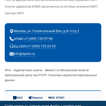
Список адвокатов АПМО, включенных в систему оказания БЮП
Центры БЮП
Москва, ул. Госпитальный Вал, д.8/1стр.2
+7 (499) 130-97-98
АПМО:
+7 (495) 120-22-65
ЕЦ-СЮП:
info@apmo.ru
ФПА
·
«Адвокатская газета»
·
Минюст по Московской области
·
Арбитражный центр при РСПП
·
Политика обработки персональных
данных
MAX
Telegram
ВК АПМО
Яндекс.Музыка
Веб-музей АПМО