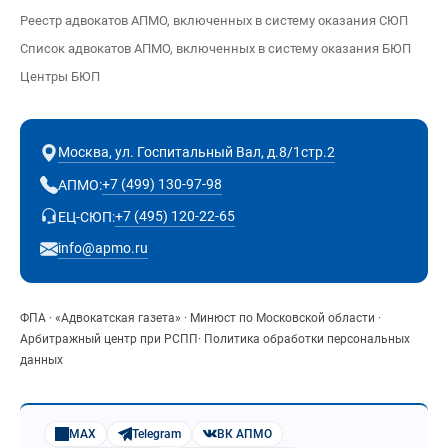
Реестр адвокатов АПМО, включенных в систему оказания СЮП
Список адвокатов АПМО, включенных в систему оказания БЮП
Центры БЮП
Москва, ул. Госпитальный Вал, д.8/1стр.2
+7 (499) 130-97-98
АПМО:
+7 (495) 120-22-65
ЕЦ-СЮП:
info@apmo.ru
ФПА
·
«Адвокатская газета»
·
Минюст по Московской области
·
Арбитражный центр при РСПП
·
Политика обработки персональных
данных
MAX
Telegram
ВК АПМО