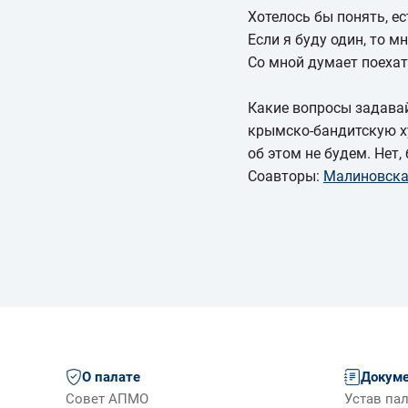
Хотелось бы понять, е
Если я буду один, то мн
Со мной думает поехат
Какие вопросы задавай
крымско-бандитскую х
об этом не будем. Нет, б
Соавторы:
Малиновска
О палате
Докум
Совет АПМО
Устав па