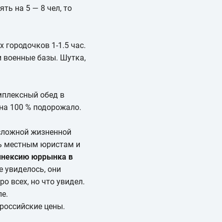
ть на 5 — 8 чел, то
 городочков 1-1.5 час.
и военные базы. Шутка,
мплексный обед в
 на 100 % подорожало.
 сложной жизненной
чь местным юристам и
аннексию юррынка в
е увиделось, они
о всех, но что увидел.
е.
 российские цены.