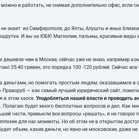
 можно и работать, не снимая дополнительно офис, если сня
 не знает: из Симферополя, до Ялты, Алушты и иных близких
ршрутке. И вы на ЮБК! Магнолии, пальмы, красивые виды 
.
 дешевле чем в Москве, сейчас уже не знаю, например ко
ил 35-40 гривен, это порядка 100 -120 рублей. Сейчас все
 за деньгами, но помогать простым людям, оказавшимся в
ь» Праворуб — как самый лучший юридический сайт, помо
 в этом хаосе.
Уподобляться нашей власти и проводить 
ь
. Полагаю будет много бесплатных вопросов и дел. Как мн
шей части, привыкли все вопросы «решать», я не говорю пр
еплохие для нас моменты. Но об этом не в открытом доступ
будет объем, какие деньги, но явно не московские, даже не