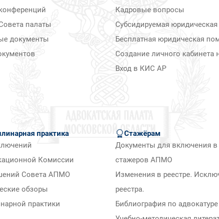
конференций
Кадровые вопросы
Совета палаты
Субсидируемая юридическая
ые документы
Бесплатная юридическая по
окументов
Создание личного кабинета н
Вход в КИС АР
линарная практика
Стажёрам
ключений
Документы для включения в 
кационной Комиссии
стажеров АПМО
шений Совета АПМО
Изменения в реестре. Исклю
еские обзоры
реестра.
нарной практики
Библиография по адвокатуре
Учебно-методическая литера