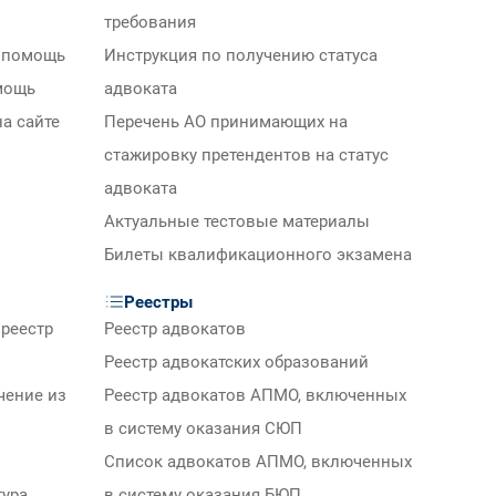
требования
 помощь
Инструкция по получению статуса
мощь
адвоката
а сайте
Перечень АО принимающих на
стажировку претендентов на статус
адвоката
Актуальные тестовые материалы
Билеты квалификационного экзамена
Реестры
реестр
Реестр адвокатов
Реестр адвокатских образований
чение из
Реестр адвокатов АПМО, включенных
в систему оказания СЮП
Список адвокатов АПМО, включенных
тура
в систему оказания БЮП