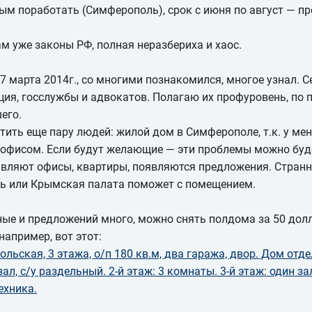
ым поработать (Симферополь), срок с июня по август — п
там уже законы РФ, полная неразбериха и хаос.
17 марта 2014г., со многими познакомился, многое узнал. 
ция, госслужбы и адвокатов. Полагаю их профуровень, по
его.
стить еще пару людей: жилой дом в Симферополе, т.к. у ме
 офисом. Если будут желающие — эти проблемы можно буде
авляют офисы, квартиры, появляются предложения. Странно
ть или Крымская палата поможет с помещением.
ые и предложений много, можно снять полдома за 50 долл
например, вот этот:
льская, 3 этажа, о/п 180 кв.м, два гаража, двор. Дом отде
зал, с/у раздельный. 2-й этаж: 3 комнаты. 3-й этаж: один з
ехника.