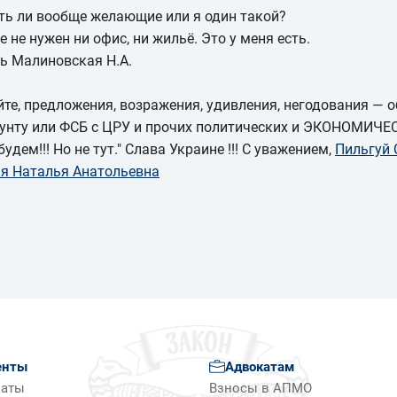
сть ли вообще желающие или я один такой?
е не нужен ни офис, ни жильё. Это у меня есть.
ь Малиновская Н.А.
те, предложения, возражения, удивления, негодования — о
унту или ФСБ с ЦРУ и прочих политических и ЭКОНОМИЧЕ
удем!!! Но не тут." Слава Украине !!!
С уважением,
Пильгуй 
я Наталья Анатольевна
енты
Адвокатам
латы
Взносы в АПМО