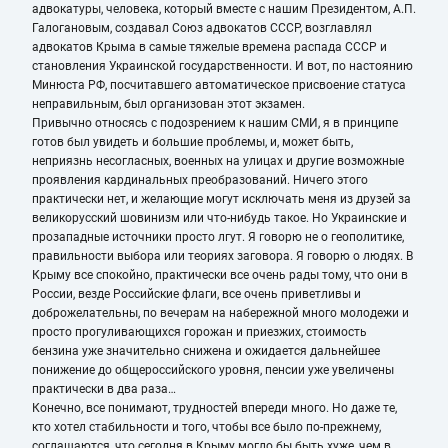
адвокатуры, человека, который вместе с нашим Президентом, А.П.
Галогановым, создавал Союз адвокатов СССР, возглавлял
адвокатов Крыма в самые тяжелые времена распада СССР и
становления Украинской государственности. И вот, по настоянию
Минюста РФ, посчитавшего автоматическое присвоение статуса
неправильным, был организован этот экзамен.
Привычно относясь с подозрением к нашим СМИ, я в принципе
готов был увидеть и большие проблемы, и, может быть,
неприязнь несогласных, военных на улицах и другие возможные
проявления кардинальных преобразований. Ничего этого
практически нет, и желающие могут исключать меня из друзей за
великорусский шовинизм или что-нибудь такое. Но Украинские и
прозападные источники просто лгут. Я говорю не о геополитике,
правильности выбора или теориях заговора. Я говорю о людях. В
Крыму все спокойно, практически все очень рады тому, что они в
России, везде Российские флаги, все очень приветливы и
доброжелательны, по вечерам на набережной много молодежи и
просто прогуливающихся горожан и приезжих, стоимость
бензина уже значительно снижена и ожидается дальнейшее
понижение до общероссийского уровня, пенсии уже увеличены
практически в два раза…
Конечно, все понимают, трудностей впереди много. Но даже те,
кто хотел стабильности и того, чтобы все было по-прежнему,
соглашаются, что сегодня в Крыму могло бы быть хуже, чем в