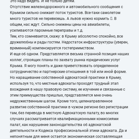
Это надо видеть. И не только детям.
Отсутствие железнодорожного и автомобильного сообщения с
Крымом сильно снижает поток туристов. Все-таки самолетом
много туристов не перевезешь. А львов нужно кормить . В
общем, нас ждут. Сильно снижены цены на авиабилеты,
усиливаются паромные переправы и т.д.
Тем, кто сомневается, скажу: в Крыму абсолютно спокойно, все
дружелюбны и рады гостям. Недостаток инфраструктуры (уверен,
временный) компенсируется гостеприимством.
И еще об одном. Представляется весьма странной позиция наших
коллег, строящих планы по захвату рынка юридических услуг
Крыма. Я могу понять и даже приветствовать определенное
сотрудничество и партнерские отношения в той или иной форме.
Но наращивание собственной адвокатской практики в Крыму,
используя то, что местные адвокаты проходят трудный этап
вхождения в нашу правовую систему, ее изучение и связанные с
этим преимущества пришлых, представляется мне очень
недружественным шагом. Кроме того, целенаправленное
развитие собственной практики в чужом регионе без регистрации
там, без перевода в местную Адвокатскую палату, во многих
случаях рассматривается квалификационными комиссиями
палат, как нарушение законодательства об адвокатской
деятельности и Кодекса профессиональной этики адвоката. Да и
непонятным для меня остается экономическая составляющая