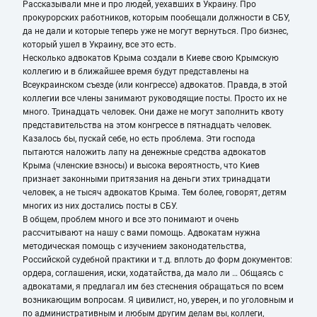
Рассказывали мне и про людей, уехавших в Украину. Про
прокурорских работников, которым пообещали должности в СБУ,
да не дали и которые теперь уже не могут вернуться. Про бизнес,
который ушел в Украину, все это есть.
Несколько адвокатов Крыма создали в Киеве свою Крымскую
коллегию и в ближайшее время будут представлены на
Всеукраинском съезде (или конгрессе) адвокатов. Правда, в этой
коллегии все члены занимают руководящие посты. Просто их не
много. Тринадцать человек. Они даже не могут заполнить квоту
представительства на этом конгрессе в пятнадцать человек.
Казалось бы, пускай себе, но есть проблема. Эти господа
пытаются наложить лапу на денежные средства адвокатов
Крыма (членские взносы) и высока вероятность, что Киев
признает законными притязания на деньги этих тринадцати
человек, а не тысяч адвокатов Крыма. Тем более, говорят, детям
многих из них достались посты в СБУ.
В общем, проблем много и все это понимают и очень
рассчитывают на нашу с вами помощь. Адвокатам нужна
методическая помощь с изучением законодательства,
Российской судебной практики и т.д. вплоть до форм документов:
ордера, соглашения, иски, ходатайства, да мало ли … Общаясь с
адвокатами, я предлагал им без стеснения обращаться по всем
возникающим вопросам. Я цивилист, но, уверен, и по уголовным и
по административным и любым другим делам вы, коллеги,