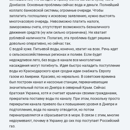
Донбассе. Основные проблемы сейчас вода и деньги. Полнейший
коллапс банковской системы, огромные очереди. Чтобы
заплатить госпошлину к исковому заявлению, нужно выстоять
многочасовую очередь. Невозможно платить налоги,
заморожены счета, отсутствует возможность безналичного
движения средств (ну или сильно ограничена). Не хватает
рублевой наличности. Полагаю, эта проблема будет решена
довольно оперативно, но сейчас так.
С водой хуже. Питьевой воды, конечно, хватит на всех. Речь идет
о сельскохозяйственных регионах и поливе. Если будет
недождливое лето, без воды в канале все многолетние
насаждения могут погибнуть. Идея быстро наладить поступление
воды из Краснодарского края сродни идеи снабжать Европу
газом из Америки. Красиво, но нереально. В советские времена
был построен канал и насосные станции, перекачивающие
значительный поток из Днепра в северный Крым. Сейчас
братская Украина, хотя и считает крымчан своими гражданами,
прекратила поставку воды по каналу. При этом, поскольку просто
перекрытие канала привело бы к повышению уровня в Днепре и
подтоплению, вода по каналу отводится, но потом
перенаправляется и сбрасывается в море. В связи с этим, многие
недоумевают, почему в Украину до сих пор поступает Российский
газ.