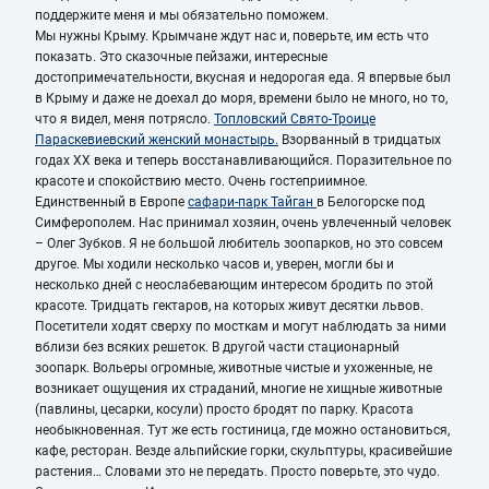
поддержите меня и мы обязательно поможем.
Мы нужны Крыму. Крымчане ждут нас и, поверьте, им есть что
показать. Это сказочные пейзажи, интересные
достопримечательности, вкусная и недорогая еда. Я впервые был
в Крыму и даже не доехал до моря, времени было не много, но то,
что я видел, меня потрясло.
Топловский Свято-Троице
Параскевиевский женский монастырь.
Взорванный в тридцатых
годах ХХ века и теперь восстанавливающийся. Поразительное по
красоте и спокойствию место. Очень гостеприимное.
Единственный в Европе
сафари-парк Тайган
в Белогорске под
Симферополем. Нас принимал хозяин, очень увлеченный человек
– Олег Зубков. Я не большой любитель зоопарков, но это совсем
другое. Мы ходили несколько часов и, уверен, могли бы и
несколько дней с неослабевающим интересом бродить по этой
красоте. Тридцать гектаров, на которых живут десятки львов.
Посетители ходят сверху по мосткам и могут наблюдать за ними
вблизи без всяких решеток. В другой части стационарный
зоопарк. Вольеры огромные, животные чистые и ухоженные, не
возникает ощущения их страданий, многие не хищные животные
(павлины, цесарки, косули) просто бродят по парку. Красота
необыкновенная. Тут же есть гостиница, где можно остановиться,
кафе, ресторан. Везде альпийские горки, скульптуры, красивейшие
растения… Словами это не передать. Просто поверьте, это чудо.