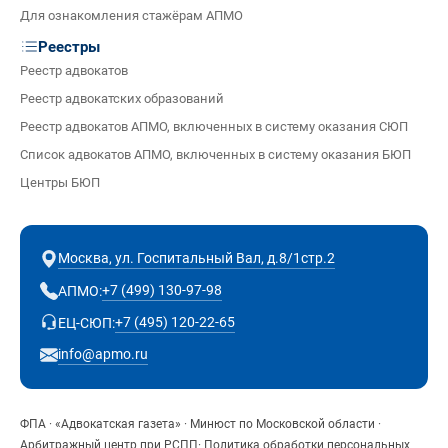
Для ознакомления стажёрам АПМО
Реестры
Реестр адвокатов
Реестр адвокатских образований
Реестр адвокатов АПМО, включенных в систему оказания СЮП
Список адвокатов АПМО, включенных в систему оказания БЮП
Центры БЮП
Москва, ул. Госпитальный Вал, д.8/1стр.2
+7 (499) 130-97-98
АПМО:
+7 (495) 120-22-65
ЕЦ-СЮП:
info@apmo.ru
ФПА
·
«Адвокатская газета»
·
Минюст по Московской области
·
Арбитражный центр при РСПП
·
Политика обработки персональных