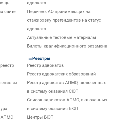
мощь
адвоката
а сайте
Перечень АО принимающих на
стажировку претендентов на статус
адвоката
Актуальные тестовые материалы
Билеты квалификационного экзамена
Реестры
реестр
Реестр адвокатов
Реестр адвокатских образований
чение из
Реестр адвокатов АПМО, включенных
в систему оказания СЮП
Список адвокатов АПМО, включенных
тура
в систему оказания БЮП
м АПМО
Центры БЮП