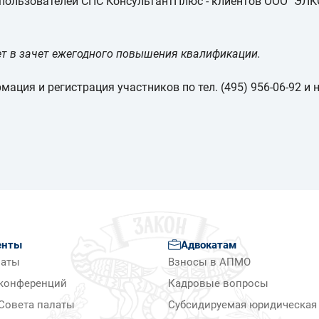
пользователей СПС КонсультантПлюс - клиентов ООО "ЭЛКОД
ет в зачет ежегодного повышения квалификации.
ция и регистрация участников по тел. (495) 956-06-92 и н
енты
Адвокатам
латы
Взносы в АПМО
конференций
Кадровые вопросы
Совета палаты
Субсидируемая юридическая