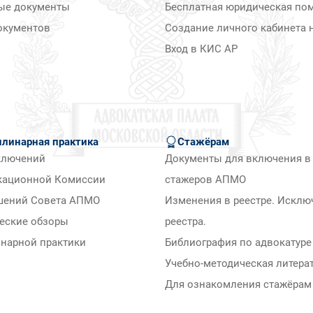
ые документы
Бесплатная юридическая по
окументов
Создание личного кабинета н
Вход в КИС АР
линарная практика
Стажёрам
ключений
Документы для включения в 
кационной Комиссии
стажеров АПМО
шений Совета АПМО
Изменения в реестре. Исклю
еские обзоры
реестра.
нарной практики
Библиография по адвокатуре
Учебно-методическая литера
Для ознакомления стажёра