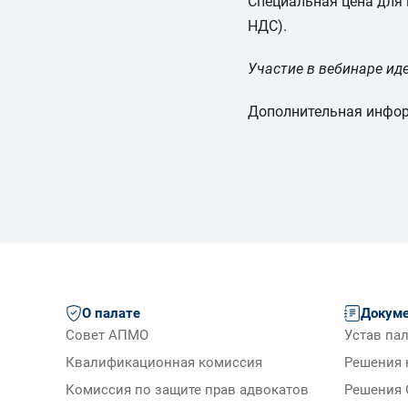
Специальная цена для 
НДС).
Участие в вебинаре ид
Дополнительная информа
О палате
Докум
Совет АПМО
Устав па
Квалификационная комиссия
Решения 
Комиссия по защите прав адвокатов
Решения 