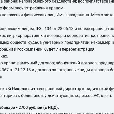
а закона; неправомерного бездействия; воспрепятствован
ых форм злоупотребления правом.
о положения физических лиц. Имя гражданина. Место жите
идическим лицам: ФЗ - 134 от 28.06.13 и новые правила го
их лиц; корпоративный договор и корпоративное право; п
имых обществ; судьба унитарных предприятий; некоммерч
ораций и госкомпаний; будет ли перерегистрация.
ках.
го права: рамочный договор; абонентский договор; предва
-367 от 21.12.13 и договор залога; новые виды договора б
а.
лексей Николаевич -генеральный директор юридической ф
нтариев к большинству действующих кодексов РФ, к.ю.н.
бинаре - 2700 рублей (с НДС).