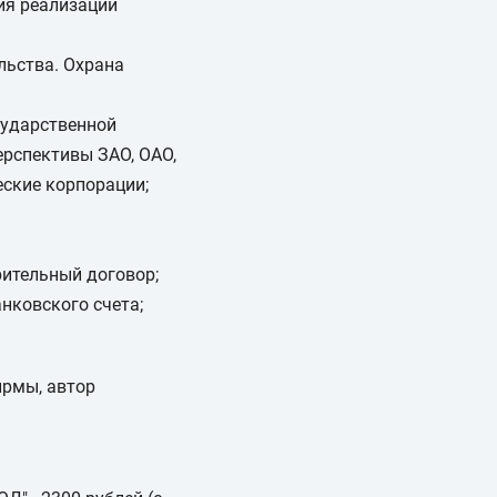
ия реализации
льства. Охрана
сударственной
ерспективы ЗАО, ОАО,
еские корпорации;
рительный договор;
анковского счета;
ирмы, автор