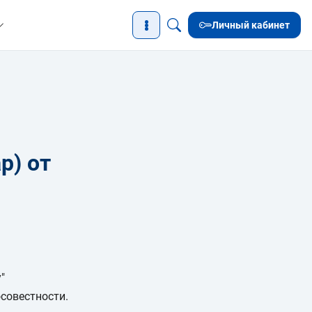
Личный кабинет
р) от
"
совестности.