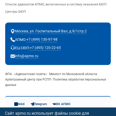
Список адвокатов АПМО, включенных в систему оказания БЮП
Центры БЮП
Москва, ул. Госпитальный Вал, д.8/1стр.2
+7 (499) 130-97-98
АПМО:
+7 (495) 120-22-65
ЕЦ-СЮП:
info@apmo.ru
ФПА
·
«Адвокатская газета»
·
Минюст по Московской области
·
Арбитражный центр при РСПП
·
Политика обработки персональных
данных
MAX
Telegram
ВК АПМО
Яндекс.Музыка
Веб-музей АПМО
Сайт apmo.ru использует файлы cookie для