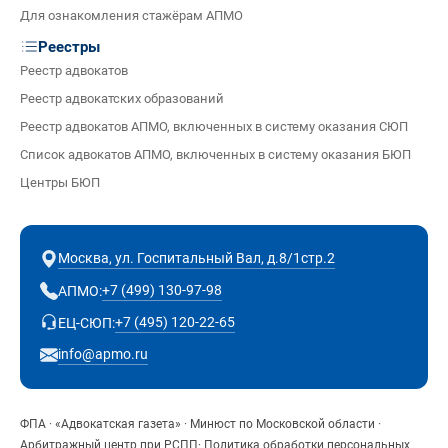
Для ознакомления стажёрам АПМО
Реестры
Реестр адвокатов
Реестр адвокатских образований
Реестр адвокатов АПМО, включенных в систему оказания СЮП
Список адвокатов АПМО, включенных в систему оказания БЮП
Центры БЮП
Москва, ул. Госпитальный Вал, д.8/1стр.2
+7 (499) 130-97-98
АПМО:
+7 (495) 120-22-65
ЕЦ-СЮП:
info@apmo.ru
ФПА
·
«Адвокатская газета»
·
Минюст по Московской области
·
Арбитражный центр при РСПП
·
Политика обработки персональных