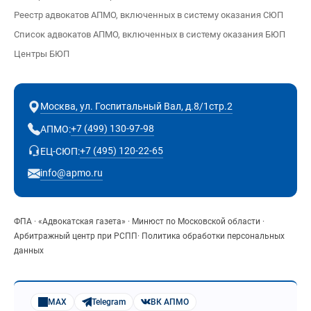
Реестр адвокатов АПМО, включенных в систему оказания СЮП
Список адвокатов АПМО, включенных в систему оказания БЮП
Центры БЮП
Москва, ул. Госпитальный Вал, д.8/1стр.2
+7 (499) 130-97-98
АПМО:
+7 (495) 120-22-65
ЕЦ-СЮП:
info@apmo.ru
ФПА
·
«Адвокатская газета»
·
Минюст по Московской области
·
Арбитражный центр при РСПП
·
Политика обработки персональных
данных
MAX
Telegram
ВК АПМО