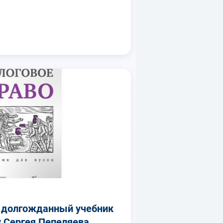
л долгожданный учебник
у Сергея Пепеляева