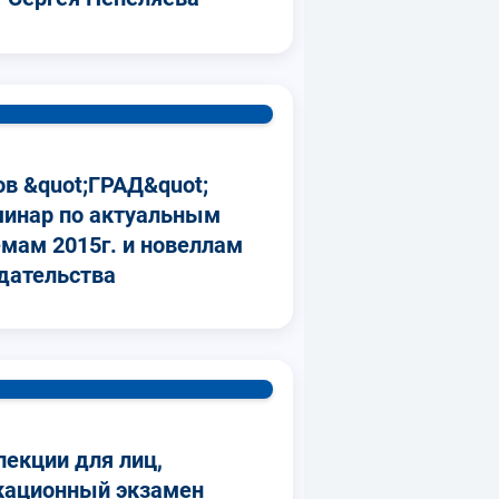
ов &quot;ГРАД&quot;
минар по актуальным
мам 2015г. и новеллам
одательства
лекции для лиц,
кационный экзамен