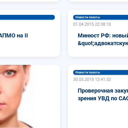
Новости палаты
01.04.2015 22:38:10
ПМО на II
Минюст РФ: новый
&quot;адвокатску
Новости палаты
30.03.2015 13:41:32
Проверочная закуп
зрения УВД по СА