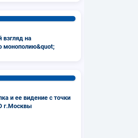
 взгляд на
ю монополию&quot;
ка и ее видение с точки
О г.Москвы