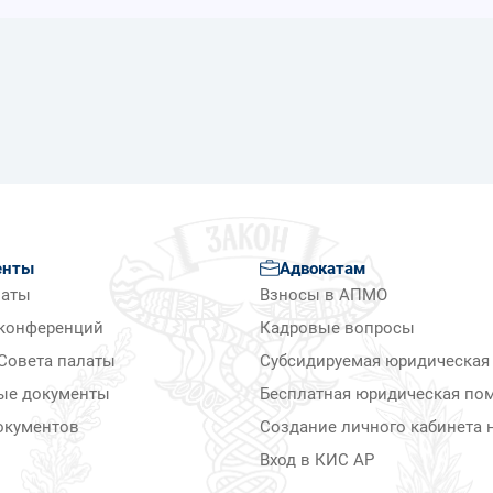
енты
Адвокатам
латы
Взносы в АПМО
конференций
Кадровые вопросы
Совета палаты
Субсидируемая юридическая
ые документы
Бесплатная юридическая по
окументов
Создание личного кабинета н
Вход в КИС АР