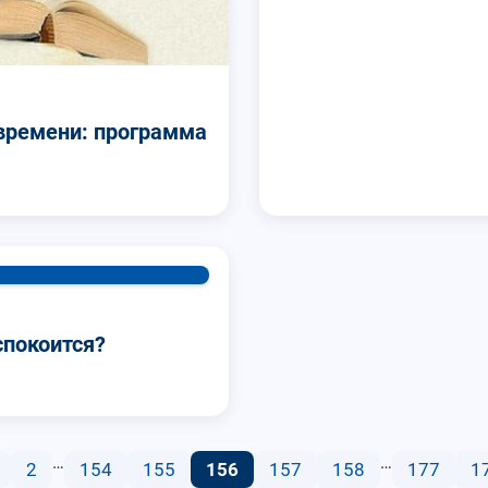
времени: программа
спокоится?
…
…
2
154
155
156
157
158
177
1