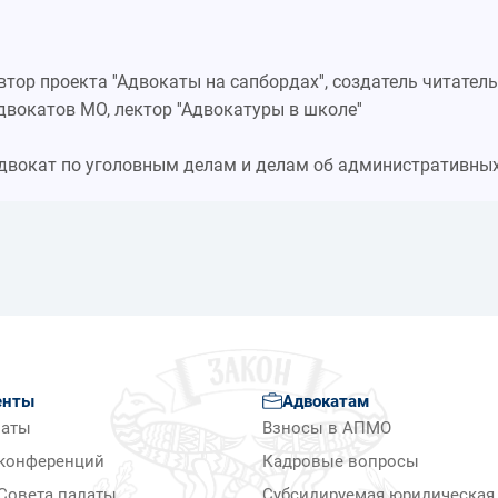
втор проекта ''Адвокаты на сапбордах'', создатель читате
двокатов МО, лектор ''Адвокатуры в школe''
двокат по уголовным делам и делам об административны
енты
Адвокатам
латы
Взносы в АПМО
конференций
Кадровые вопросы
Совета палаты
Субсидируемая юридическая