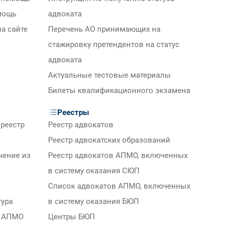
мощь
адвоката
а сайте
Перечень АО принимающих на
стажировку претендентов на статус
адвоката
Актуальные тестовые материалы
Билеты квалификационного экзамена
Реестры
реестр
Реестр адвокатов
Реестр адвокатских образований
чение из
Реестр адвокатов АПМО, включенных
в систему оказания СЮП
Список адвокатов АПМО, включенных
тура
в систему оказания БЮП
м АПМО
Центры БЮП