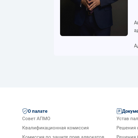
А
а
А
О палате
Докум
Совет АПМО
Устав па
Квалификационная комиссия
Решения 
Комиссия по защите прав адвокатов
Решения 