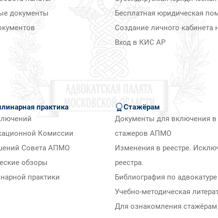
ые документы
Бесплатная юридическая по
окументов
Создание личного кабинета н
Вход в КИС АР
линарная практика
Стажёрам
ключений
Документы для включения в 
кационной Комиссии
стажеров АПМО
шений Совета АПМО
Изменения в реестре. Исклю
еские обзоры
реестра.
нарной практики
Библиография по адвокатуре
Учебно-методическая литера
Для ознакомления стажёра