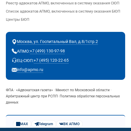
Реестр адвокатов АПМО, включенных в систему оказания СЮП
Список адвокатов АПМО, включенных в систему оказания БЮП
Центры БЮП
Москва, ул. Госпитальный Вал, д.8/1стр.2
+7 (499) 130-97-98
АПМО:
+7 (495) 120-22-65
ЕЦ-СЮП:
info@apmo.ru
ФПА
·
«Адвокатская газета»
·
Минюст по Московской области
·
Арбитражный центр при РСПП
·
Политика обработки персональных
данных
MAX
Telegram
ВК АПМО