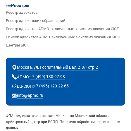
Реестры
Реестр адвокатов
Реестр адвокатских образований
Реестр адвокатов АПМО, включенных в систему оказания СЮП
Список адвокатов АПМО, включенных в систему оказания БЮП
Центры БЮП
Москва, ул. Госпитальный Вал, д.8/1стр.2
+7 (499) 130-97-98
АПМО:
+7 (495) 120-22-65
ЕЦ-СЮП:
info@apmo.ru
ФПА
·
«Адвокатская газета»
·
Минюст по Московской области
·
Арбитражный центр при РСПП
·
Политика обработки персональных
данных