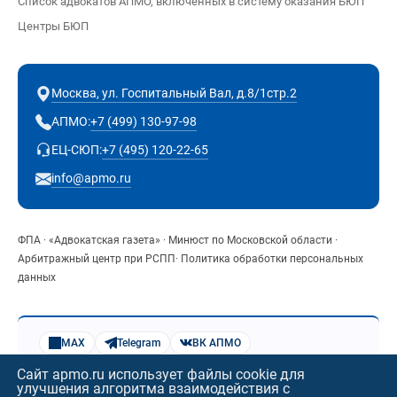
Список адвокатов АПМО, включенных в систему оказания БЮП
Центры БЮП
Москва, ул. Госпитальный Вал, д.8/1стр.2
+7 (499) 130-97-98
АПМО:
+7 (495) 120-22-65
ЕЦ-СЮП:
info@apmo.ru
ФПА
·
«Адвокатская газета»
·
Минюст по Московской области
·
Арбитражный центр при РСПП
·
Политика обработки персональных
данных
MAX
Telegram
ВК АПМО
Яндекс.Музыка
Веб-музей АПМО
Сайт apmo.ru использует файлы cookie для
Все контакты
Схема проезда
улучшения алгоритма взаимодействия с