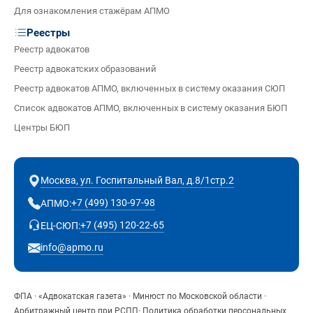
Для ознакомления стажёрам АПМО
Реестры
Реестр адвокатов
Реестр адвокатских образований
Реестр адвокатов АПМО, включенных в систему оказания СЮП
Список адвокатов АПМО, включенных в систему оказания БЮП
Центры БЮП
Москва, ул. Госпитальный Вал, д.8/1стр.2
+7 (499) 130-97-98
АПМО:
+7 (495) 120-22-65
ЕЦ-СЮП:
info@apmo.ru
ФПА
·
«Адвокатская газета»
·
Минюст по Московской области
·
Арбитражный центр при РСПП
·
Политика обработки персональных