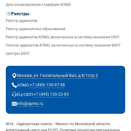
Для ознакомления стажёрам АПМО
Реестры
Реестр адвокатов
Реестр адвокатских образований
Реестр адвокатов АПМО, включенных в систему оказания СЮП
Список адвокатов АПМО, включенных в систему оказания БЮП
Центры БЮП
Москва, ул. Госпитальный Вал, д.8/1стр.2
+7 (499) 130-97-98
АПМО:
+7 (495) 120-22-65
ЕЦ-СЮП:
info@apmo.ru
ФПА
·
«Адвокатская газета»
·
Минюст по Московской области
·
Арбитражный центр при РСПП
·
Политика обработки персональных