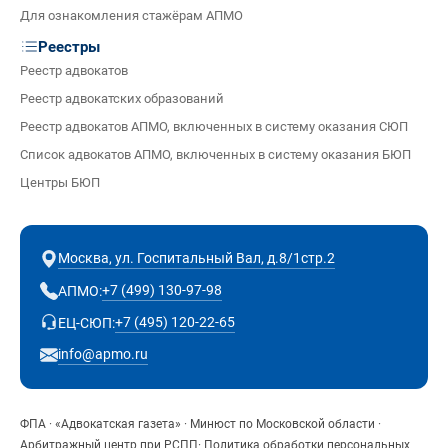
Для ознакомления стажёрам АПМО
Реестры
Реестр адвокатов
Реестр адвокатских образований
Реестр адвокатов АПМО, включенных в систему оказания СЮП
Список адвокатов АПМО, включенных в систему оказания БЮП
Центры БЮП
Москва, ул. Госпитальный Вал, д.8/1стр.2
+7 (499) 130-97-98
АПМО:
+7 (495) 120-22-65
ЕЦ-СЮП:
info@apmo.ru
ФПА
·
«Адвокатская газета»
·
Минюст по Московской области
·
Арбитражный центр при РСПП
·
Политика обработки персональных